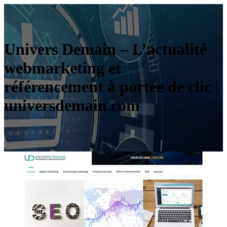
Univers Demain – L’actualité
webmarketing et
référencement à portée de clic |
universdemain.com